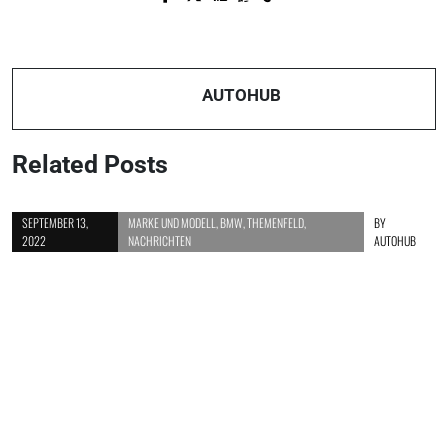
Next Post
News: Range Rover Evoque Cabriolet
Blendfreies Fernlicht bei FORD
- Oben ohne ins Gelände
AUTOHUB
Related Posts
SEPTEMBER 13,
MARKE UND MODELL
,
BMW
,
THEMENFELD
,
BY
2022
NACHRICHTEN
AUTOHUB