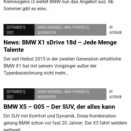
Kleinwagens i3 weitet BMW nun das Angebot aus: Ab
Sommer gibt es eine…
SEPTEMBER 13,
MARKE UND MODELL
,
BMW
,
THEMENFELD
,
BY
2022
NACHRICHTEN
AUTOHUB
News: BMW X1 sDrive 18d – Jede Menge
Talente
Der seit Herbst 2015 in der zweiten Generation erhältliche
BMW X1 hat mit seinem Vorgänger außer der
Typenbezeichnung nicht mehr…
SEPTEMBER 13,
MARKE UND MODELL
,
BMW
,
THEMENFELD
,
BY
2022
NACHRICHTEN
AUTOHUB
BMW X5 – G05 – Der SUV, der alles kann
Ein SUV mit Komfort und Dynamik. Diese Kombination
gelang BMW schon vor fast 20 Jahren. Der X5 fährt seitdem
weltweit…