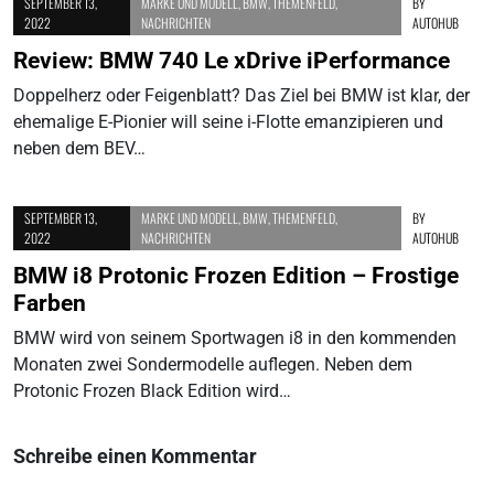
SEPTEMBER 13,
MARKE UND MODELL
,
BMW
,
THEMENFELD
,
BY
2022
NACHRICHTEN
AUTOHUB
Review: BMW 740 Le xDrive iPerformance
Doppelherz oder Feigenblatt? Das Ziel bei BMW ist klar, der
ehemalige E-Pionier will seine i-Flotte emanzipieren und
neben dem BEV…
SEPTEMBER 13,
MARKE UND MODELL
,
BMW
,
THEMENFELD
,
BY
2022
NACHRICHTEN
AUTOHUB
BMW i8 Protonic Frozen Edition – Frostige
Farben
BMW wird von seinem Sportwagen i8 in den kommenden
Monaten zwei Sondermodelle auflegen. Neben dem
Protonic Frozen Black Edition wird…
Schreibe einen Kommentar