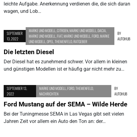
leichte Aufgabe. Anerkennung verdienen die, die sich daran
wagen, und Lob…
MARKE UND MODELL
,
CITROEN
,
MARKE UND MODELL
,
DACIA
,
SEPTEMBER
BY
MARKE UND MODELL
,
FIAT
,
MARKE UND MODELL
,
FORD
,
MARKE
13, 2022
AUTOHUB
UND MODELL
,
OPEL
,
THEMENFELD
,
RATGEBER
Die letzten Diesel
Der Diesel hat es zunehmend schwer. Vor allem in kleinen
und günstigen Modellen ist er häufig gar nicht mehr zu…
SEPTEMBER 13,
MARKE UND MODELL
,
FORD
,
THEMENFELD
,
BY
2022
NACHRICHTEN
AUTOHUB
Ford Mustang auf der SEMA – Wilde Herde
Bei der Tuningmesse SEMA in Las Vegas gibt seit vielen
Jahren Zeit vor allem ein Auto den Ton an: der…