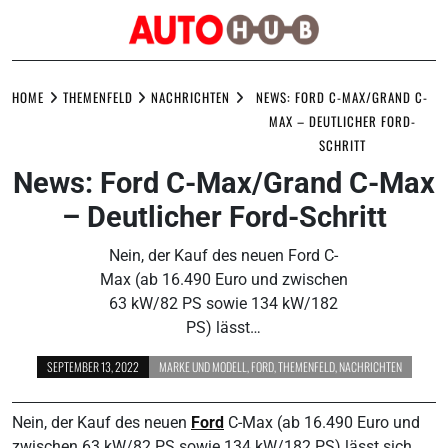
Skip
to
HOME
THEMENFELD
NACHRICHTEN
NEWS: FORD C-MAX/GRAND C-
content
MAX – DEUTLICHER FORD-
SCHRITT
News: Ford C-Max/Grand C-Max
– Deutlicher Ford-Schritt
Nein, der Kauf des neuen Ford C-
Max (ab 16.490 Euro und zwischen
63 kW/82 PS sowie 134 kW/182
PS) lässt…
SEPTEMBER 13, 2022
MARKE UND MODELL
,
FORD
,
THEMENFELD
,
NACHRICHTEN
Nein, der Kauf des neuen
Ford
C-Max (ab 16.490 Euro und
zwischen 63 kW/82 PS sowie 134 kW/182 PS) lässt sich