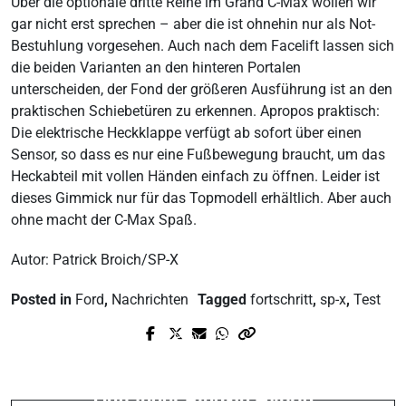
Über die optionale dritte Reihe im Grand C-Max wollen wir
gar nicht erst sprechen – aber die ist ohnehin nur als Not-
Bestuhlung vorgesehen. Auch nach dem Facelift lassen sich
die beiden Varianten an den hinteren Portalen
unterscheiden, der Fond der größeren Ausführung ist an den
praktischen Schiebetüren zu erkennen. Apropos praktisch:
Die elektrische Heckklappe verfügt ab sofort über einen
Sensor, so dass es nur eine Fußbewegung braucht, um das
Heckabteil mit vollen Händen einfach zu öffnen. Leider ist
dieses Gimmick nur für das Topmodell erhältlich. Aber auch
ohne macht der C-Max Spaß.
Autor: Patrick Broich/SP-X
Posted in
Ford
,
Nachrichten
Tagged
fortschritt
,
sp-x
,
Test
Prev Post
Next Post
News: Peugeot 308 R Hybrid -
Dauertest: 10.000 km im Mitsubishi
Allradler mit 500 PS
Outlander Plug-In Hybrid