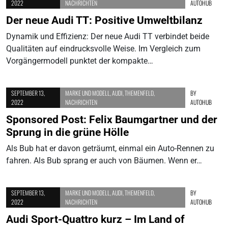
2022
NACHRICHTEN
AUTOHUB
Der neue Audi TT: Positive Umweltbilanz
Dynamik und Effizienz: Der neue Audi TT verbindet beide
Qualitäten auf eindrucksvolle Weise. Im Vergleich zum
Vorgängermodell punktet der kompakte…
SEPTEMBER 13,
MARKE UND MODELL
,
AUDI
,
THEMENFELD
,
BY
2022
NACHRICHTEN
AUTOHUB
Sponsored Post: Felix Baumgartner und der
Sprung in die grüne Hölle
Als Bub hat er davon geträumt, einmal ein Auto-Rennen zu
fahren. Als Bub sprang er auch von Bäumen. Wenn er…
SEPTEMBER 13,
MARKE UND MODELL
,
AUDI
,
THEMENFELD
,
BY
2022
NACHRICHTEN
AUTOHUB
Audi Sport-Quattro kurz – Im Land of