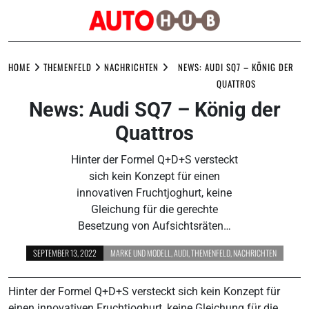
Skip
to
HOME
THEMENFELD
NACHRICHTEN
NEWS: AUDI SQ7 – KÖNIG DER
content
QUATTROS
News: Audi SQ7 – König der
Quattros
Hinter der Formel Q+D+S versteckt
sich kein Konzept für einen
innovativen Fruchtjoghurt, keine
Gleichung für die gerechte
Besetzung von Aufsichtsräten…
SEPTEMBER 13, 2022
MARKE UND MODELL
,
AUDI
,
THEMENFELD
,
NACHRICHTEN
Hinter der Formel Q+D+S versteckt sich kein Konzept für
einen innovativen Fruchtjoghurt, keine Gleichung für die