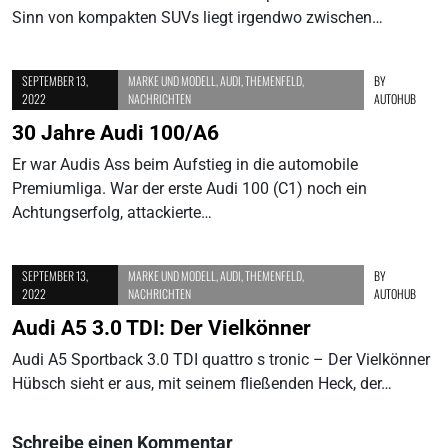
Sinn von kompakten SUVs liegt irgendwo zwischen…
SEPTEMBER 13,
MARKE UND MODELL
,
AUDI
,
THEMENFELD
,
BY
2022
NACHRICHTEN
AUTOHUB
30 Jahre Audi 100/A6
Er war Audis Ass beim Aufstieg in die automobile
Premiumliga. War der erste Audi 100 (C1) noch ein
Achtungserfolg, attackierte…
SEPTEMBER 13,
MARKE UND MODELL
,
AUDI
,
THEMENFELD
,
BY
2022
NACHRICHTEN
AUTOHUB
Audi A5 3.0 TDI: Der Vielkönner
Audi A5 Sportback 3.0 TDI quattro s tronic – Der Vielkönner
Hübsch sieht er aus, mit seinem fließenden Heck, der…
Schreibe einen Kommentar