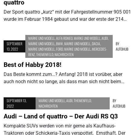
quattro
Der Sport quattro „kurz“ mit der Fahrgestellnummer 905 001
wurde im Februar 1984 gebaut und war der erste der 214…
MARKE UND MODELL
,
ALFA ROMEO
,
MARKE UND MODELL
,
AUDI
,
SEPTEMBER
MARKE UND MODELL
,
BMW
,
MARKE UND MODELL
,
DACIA
,
BY
13, 2022
MARKE UND MODELL
,
FORD
,
MARKE UND MODELL
,
MERCEDES-
AUTOHUB
BENZ
,
THEMENFELD
,
NACHRICHTEN
Best of Habby 2018!
Das Beste kommt zum…? Anfang! 2018 ist vorüber, aber
auch noch nicht so lange, als dass man sich nicht beim…
SEPTEMBER 13,
MARKE UND MODELL
,
AUDI
,
THEMENFELD
,
BY
2022
NACHRICHTEN
AUTOHUB
Audi – Land of quattro – Der Audi RS Q3
Kompakte SUVs werden von mir gerne als Kaufhaus-
Traktoren oder Schickeria-Taxis verspottet. Ernsthaft. Der