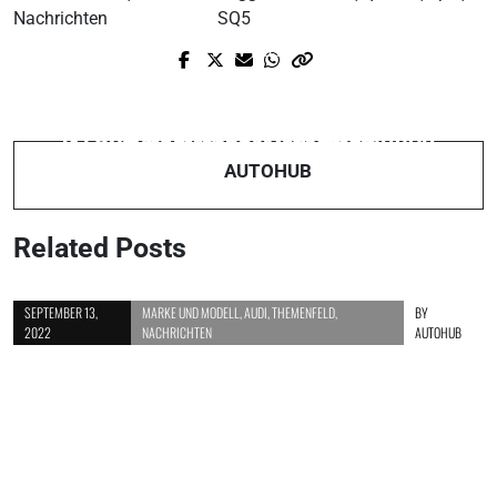
Nachrichten
SQ5
Prev Post
Next Post
News: Jaguar XF 3.0 V6 Diesel -
News: Supersportwagen AT96 und
Souveräner Sportler und
GT96 - Die chinesische Revolution
dynamischer Dressmen
AUTOHUB
Related Posts
SEPTEMBER 13,
MARKE UND MODELL
,
AUDI
,
THEMENFELD
,
BY
2022
NACHRICHTEN
AUTOHUB