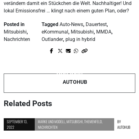
verändern damit ein Stückchen die Welt. Nachhaltiger! Und
lokal Emissionsfrei … klingt nach einem guten Plan, oder?
Posted in
Tagged
Auto-News
,
Dauertest
,
Mitsubishi
,
eKommunal
,
Mitsubishi
,
MMDA
,
Nachrichten
Outlander
,
plug in hybrid
Prev Post
Next Post
Skoda Kodiaq - Gamechanger oder
trive.me: Parken, leichter als
nur ein SUV?
gedacht!
AUTOHUB
Related Posts
SEPTEMBER 13,
MARKE UND MODELL
,
MITSUBISHI
,
THEMENFELD
,
BY
2022
NACHRICHTEN
AUTOHUB