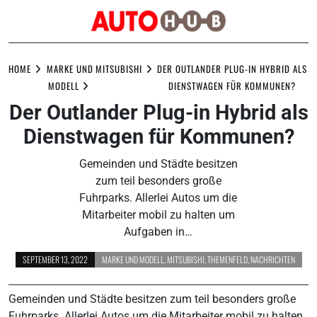
Skip
to
HOME
MARKE UND
MITSUBISHI
DER OUTLANDER PLUG-IN HYBRID ALS
content
MODELL
DIENSTWAGEN FÜR KOMMUNEN?
Der Outlander Plug-in Hybrid als
Dienstwagen für Kommunen?
Gemeinden und Städte besitzen
zum teil besonders große
Fuhrparks. Allerlei Autos um die
Mitarbeiter mobil zu halten um
Aufgaben in…
SEPTEMBER 13, 2022
MARKE UND MODELL
,
MITSUBISHI
,
THEMENFELD
,
NACHRICHTEN
Gemeinden und Städte besitzen zum teil besonders große
Fuhrparks. Allerlei Autos um die Mitarbeiter mobil zu halten