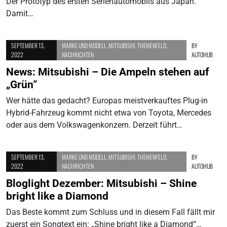
Der Prototyp des ersten Serienautomobils aus Japan.
Damit…
SEPTEMBER 13,
MARKE UND MODELL
,
MITSUBISHI
,
THEMENFELD
,
BY
2022
NACHRICHTEN
AUTOHUB
News: Mitsubishi – Die Ampeln stehen auf
„Grün“
Wer hätte das gedacht? Europas meistverkauftes Plug-in
Hybrid-Fahrzeug kommt nicht etwa von Toyota, Mercedes
oder aus dem Volkswagenkonzern. Derzeit führt…
SEPTEMBER 13,
MARKE UND MODELL
,
MITSUBISHI
,
THEMENFELD
,
BY
2022
NACHRICHTEN
AUTOHUB
Bloglight Dezember: Mitsubishi – Shine
bright like a Diamond
Das Beste kommt zum Schluss und in diesem Fall fällt mir
zuerst ein Songtext ein: „Shine bright like a Diamond“…