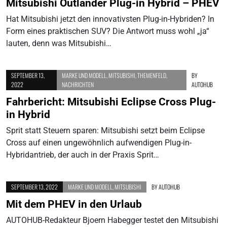
Mitsubishi Outlander Plug-in Hybrid – PHEV
Hat Mitsubishi jetzt den innovativsten Plug-in-Hybriden? In
Form eines praktischen SUV? Die Antwort muss wohl „ja“
lauten, denn was Mitsubishi…
SEPTEMBER 13,
MARKE UND MODELL
,
MITSUBISHI
,
THEMENFELD
,
BY
2022
NACHRICHTEN
AUTOHUB
Fahrbericht: Mitsubishi Eclipse Cross Plug-
in Hybrid
Sprit statt Steuern sparen: Mitsubishi setzt beim Eclipse
Cross auf einen ungewöhnlich aufwendigen Plug-in-
Hybridantrieb, der auch in der Praxis Sprit…
SEPTEMBER 13, 2022
MARKE UND MODELL
,
MITSUBISHI
BY
AUTOHUB
Mit dem PHEV in den Urlaub
AUTOHUB-Redakteur Bjoern Habegger testet den Mitsubishi